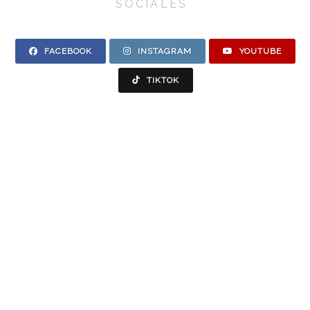
SOCIALES
FACEBOOK
INSTAGRAM
YOUTUBE
TIKTOK
Blog de CNAE
Accede al blog de CNAE para estar al día con las
últimas novedades de todo lo relacionado con
autoescuelas, exámenes, seguridad vial, movilidad
sostenible. Puedes suscribirte para que te lleguen
automáticamente las novedades.